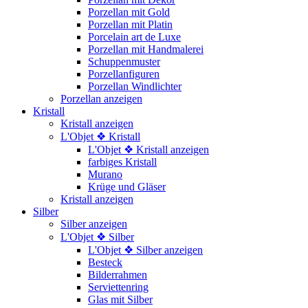
Porzellan mit Gold
Porzellan mit Platin
Porcelain art de Luxe
Porzellan mit Handmalerei
Schuppenmuster
Porzellanfiguren
Porzellan Windlichter
Porzellan anzeigen
Kristall
Kristall anzeigen
L'Objet ❖ Kristall
L'Objet ❖ Kristall anzeigen
farbiges Kristall
Murano
Krüge und Gläser
Kristall anzeigen
Silber
Silber anzeigen
L'Objet ❖ Silber
L'Objet ❖ Silber anzeigen
Besteck
Bilderrahmen
Serviettenring
Glas mit Silber