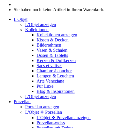
Sie haben noch keine Artikel in Ihrem Warenkorb.
L'Objet
L'Objet anzeigen
Kollektionen
Kollektionen anzeigen
Kissen & Decken
Bilderrahmen
Vasen & Schalen
Dosen & Tabletts
Kerzen & Duftkerzen
Sacs et valises
Chambre à coucher
Lampen & Leuchten
Arte Veneziana
Pur Luxe
Blog & Inspirationen
L'Objet anzeigen
Porzellan
Porzellan anzeigen
L'Objet ❖ Porzellan
L'Objet ❖ Porzellan anzeigen
Porzellan-weiss
Porzellan mit Dekor