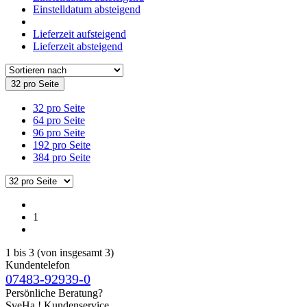
Einstelldatum absteigend
Lieferzeit aufsteigend
Lieferzeit absteigend
32 pro Seite
32 pro Seite
64 pro Seite
96 pro Seite
192 pro Seite
384 pro Seite
1
1
bis
3
(von insgesamt
3
)
Kundentelefon
07483-92939-0
Persönliche Beratung?
SveHa ! Kundenservice