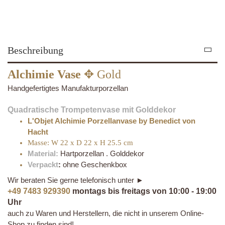
Beschreibung
Alchimie Vase
✥ Gold
Handgefertigtes Manufakturporzellan
Quadratische Trompetenvase mit Golddekor
L'Objet Alchimie Porzellanvase by Benedict von
Hacht
Masse: W 22 x D 22 x H 25.5 cm
Material:
Hartporzellan . Golddekor
Verpackt
:
ohne Geschenkbox
Wir beraten Sie gerne telefonisch unter ►
+49 7483 929390
montags bis freitags von 10:00 - 19:00
Uhr
auch zu Waren und Herstellern, die nicht in unserem Online-
Shop zu finden sind!