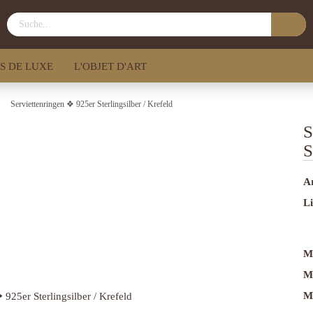
S DE LUXE
L'OBJET D'ART
»
Serviettenringen ❖ 925er Sterlingsilber / Krefeld
S
S
Ar
Li
M
M
Ma