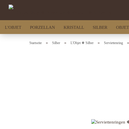
L'OBJET
PORZELLAN
KRISTALL
SILBER
OBJET
»
»
»
Startseite
Silber
L'Objet ❖ Silber
Serviettenring