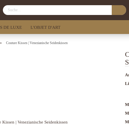
S DE LUXE
L'OBJET D'ART
»
Couture Kissen | Venezianische Seidenkissen
C
S
Ar
Li
M
M
M