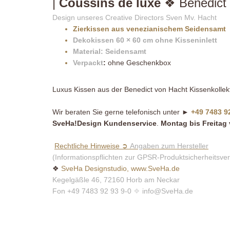
|
Coussins de luxe
❖ Benedict 
Design unseres Creative Directors Sven Mv. Hacht
Zierkissen aus venezianischem Seidensamt
Dekokissen 60 × 60 cm ohne Kisseninlett
Material: Seidensamt
Verpackt
:
ohne Geschenkbox
Luxus Kissen aus der Benedict von Hacht Kissenkollek
Wir beraten Sie gerne telefonisch unter ►
+49 7483 9
SveHa!Design Kundenservice
.
Montag bis Freitag 
Rechtliche Hinweise ➲
Angaben zum Hersteller
(Informationspflichten zur GPSR-Produktsicherheitsve
❖
SveHa Designstudio, www.SveHa.de
Kegelgäßle 46, 72160 Horb am Neckar
Fon +49 7483 92 93 9-0
❖
info@SveHa.de