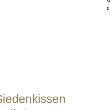
Ma
Ko
Siedenkissen