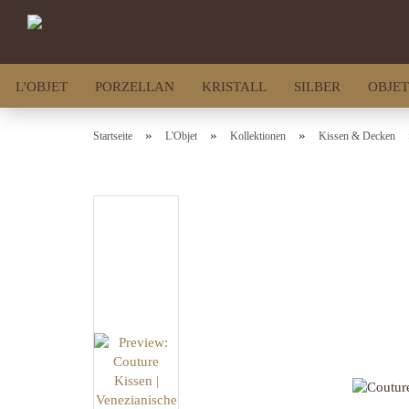
L'OBJET
PORZELLAN
KRISTALL
SILBER
OBJET
»
»
»
Startseite
L'Objet
Kollektionen
Kissen & Decken