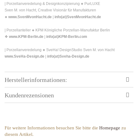
| Porzellanveredelung & Designkonzipierung
PurLUXE
❖
Sven M. von Hacht, Creative Visionär für Manufakturen
www.SvenMvonHacht.de
|
info(at)SvenMvonHacht.de
❖
| Porzellanteller
KPM Königliche Porzellan-Manufaktur Berlin
❖
❖
www.KPM-Berlin.de
|
info(at)KPM-Berlin.com
| Porzellanveredelung
SveHa! DesignStudio Sven M. von Hacht
❖
www.SveHa-Design.de
|
info(at)Sveha-Design.de
Herstellerinformationen:
Kundenrezensionen
Für weitere Informationen besuchen Sie bitte die
Homepage
zu
diesem Artikel.