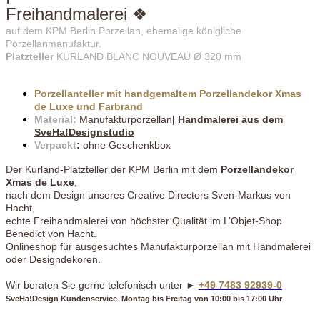
Freihandmalerei ❖
auf dem KPM Berlin Porzellan, ehemalige königliche
Porzellanmanufaktur.
Platzteller
KURLAND BLANC NOUVEAU Ø 320 mm
Porzellanteller mit handgemaltem Porzellandekor Xmas
de Luxe und Farbrand
Material:
Manufakturporzellan
|
Handmalerei aus dem
SveHa!Designstudio
Verpackt
:
ohne Geschenkbox
Der Kurland-Platzteller der KPM Berlin mit dem
Porzellandekor
Xmas de Luxe
,
nach dem Design unseres Creative Directors Sven-Markus von
Hacht,
echte Freihandmalerei von höchster Qualität im L’Objet-Shop
Benedict von Hacht.
Onlineshop für ausgesuchtes Manufakturporzellan mit Handmalerei
oder Designdekoren.
Wir beraten Sie gerne telefonisch unter ►
+49 7483 92939-0
SveHa!Design Kundenservice
.
Montag bis Freitag von 10:00 bis 17:00 Uhr