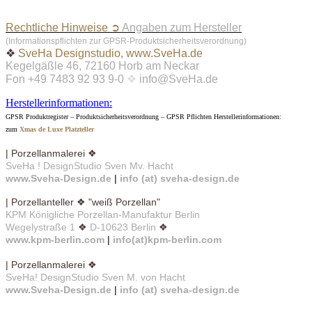
Rechtliche Hinweise ➲
Angaben zum Hersteller
(Informationspflichten zur GPSR-Produktsicherheitsverordnung)
❖
SveHa Designstudio, www.SveHa.de
Kegelgäßle 46, 72160 Horb am Neckar
Fon +49 7483 92 93 9-0
❖
info@SveHa.de
Herstellerinformationen:
GPSR Produktregister – Produktsicherheitsverordnung – GPSR Pflichten Herstellerinformationen:
zum
Xmas de Luxe Platzteller
| Porzellanmalerei ❖
SveHa ! DesignStudio Sven Mv. Hacht
www.Sveha-Design.de
|
info (at) sveha-design.de
| Porzellanteller ❖ "weiß Porzellan"
KPM Königliche Porzellan-Manufaktur Berlin
Wegelystraße 1
❖
D-10623 Berlin
❖
www.kpm-berlin.com
|
info(at)kpm-berlin.com
| Porzellanmalerei ❖
SveHa! DesignStudio Sven M. von Hacht
www.Sveha-Design.de
|
info (at) sveha-design.de