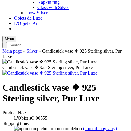
Napkin ring
Glass with Silver
show Silver
Objets de Luxe
L'Objet d'Art
Menu
Main page
»
Silver
»
Candlestick vase ❖ 925 Sterling silver, Pur
Luxe
Candlestick vase ❖ 925 Sterling silver, Pur Luxe
Candlestick vase ❖ 925
Sterling silver, Pur Luxe
Product No.:
L'Objet sO.00555
Shipping time:
upon completion
(abroad may vary)