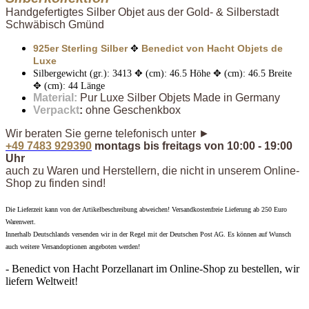
Handgefertigtes Silber Objet aus der Gold- & Silberstadt
Schwäbisch Gmünd
925er Sterling Silber
Benedict von Hacht Objets de
✥
Luxe
Silbergewicht (gr.): 3413 ✥ (cm): 46.5 Höhe ✥ (cm): 46.5 Breite
✥ (cm): 44 Länge
Material:
Pur Luxe Silber Objets Made in Germany
Verpackt
:
ohne Geschenkbox
Wir beraten Sie gerne telefonisch unter ►
+49 7483 929390
montags bis freitags von 10:00 - 19:00
Uhr
auch zu Waren und Herstellern, die nicht in unserem Online-
Shop zu finden sind!
Die Lieferzeit kann von der Artikelbeschreibung abweichen! Versandkostenfreie Lieferung ab 250 Euro
Warenwert.
Innerhalb Deutschlands versenden wir in der Regel mit der Deutschen Post AG. Es können auf Wunsch
auch weitere Versandoptionen angeboten werden!
- Benedict von Hacht Porzellanart im Online-Shop zu bestellen, wir
liefern Weltweit!