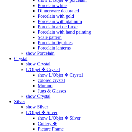
show L'Objet ❖ porcelain
Porcelain white
Dinnerware decorated
Porcelain with gold
Porcelain with platinum
Porcelain art de Luxe
Porcelain with hand painting
Scale pattern
Porcelain figurines
Porcelain lanterns
show Porcelain
Crystal
show Crystal
L'Objet ❖ Crystal
show L'Objet ❖ Crystal
colored crystal
Murano
Jugs & Glasses
show Crystal
Silver
show Silver
L'Objet ❖ Silver
show L'Objet ❖ Silver
Cutlery ❖
Picture Frame