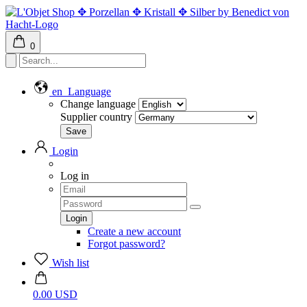
0
en
Language
Change language
Supplier country
Login
Log in
Create a new account
Forgot password?
Wish list
0.00 USD