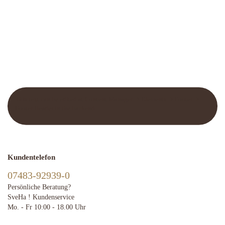
This text can be edited at Content Manager -> Elements -> Footer ->
Footer Header in the backend.
Kundentelefon
07483-92939-0
Persönliche Beratung?
SveHa ! Kundenservice
Mo. - Fr 10:00 - 18.00 Uhr