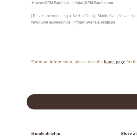
❖
www.KPM-Berlin.de
|
info(at)KPM-Berlin.com
| Porzellanveredelung
SveHa! DesignStudio Sven M. von Ha
❖
www.SveHa-Design.de
|
info(at)Sveha-Design.de
For more information, please visit the
home page
for th
This text can be edited at Content Manager -> Elements -> Foote
Kundentelefon
More ab