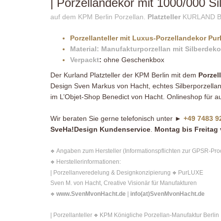
| Porzellandekor mit 1000/000 Si
auf dem KPM Berlin Porzellan.
Platzteller
KURLAND B
Porzellanteller mit Luxus-Porzellandekor Pur
Material: Manufakturporzellan mit Silberdek
Verpackt
:
ohne Geschenkbox
Der Kurland Platzteller der KPM Berlin mit dem
Porzel
Design Sven Markus von Hacht, echtes Silberporzellan
im L’Objet-Shop Benedict von Hacht. Onlineshop für 
Wir beraten Sie gerne telefonisch unter ►
+49 7483 9
SveHa!Design Kundenservice
.
Montag bis Freitag 
Angaben zum Hersteller (Informationspflichten zur GPSR-Pr
❖
Herstellerinformationen:
❖
| Porzellanveredelung & Designkonzipierung
PurLUXE
❖
Sven M. von Hacht, Creative Visionär für Manufakturen
www.SvenMvonHacht.de
|
info(at)SvenMvonHacht.de
❖
| Porzellanteller
KPM Königliche Porzellan-Manufaktur Berlin
❖