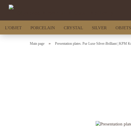
L'OBJET
PORCELAIN
CRYSTAL
SILVER
OBJETS
»
Main page
Presentation plates. Pur Luxe Silver-Brilliant | KPM K