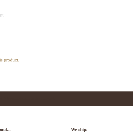
cht
is product.
r -> Footer Header in the backend.
out...
We ship: