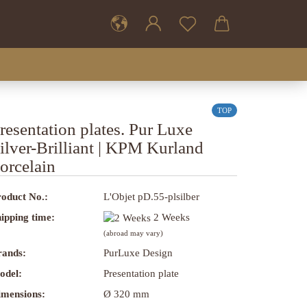
TOP
resentation plates. Pur Luxe
ilver-Brilliant | KPM Kurland
orcelain
oduct No.:
L'Objet pD.55-plsilber
ipping time:
2 Weeks
(abroad may vary)
rands:
PurLuxe Design
odel:
Presentation plate
imensions:
Ø 320 mm