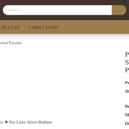
 DE LUXE
L'OBJET D'ART
urland Porcelain
P
S
P
Pr
Sh
B
M
D